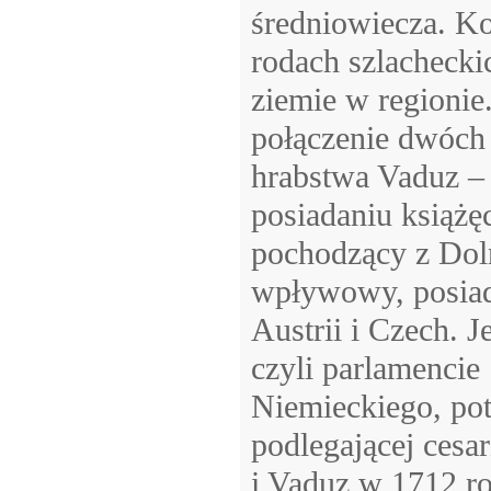
średniowiecza. K
rodach szlacheckic
ziemie w regionie
połączenie dwóch 
hrabstwa Vaduz – 
posiadaniu książę
pochodzący z Doln
wpływowy, posiadaj
Austrii i Czech. 
czyli parlamenci
Niemieckiego, pot
podlegającej cesa
i Vaduz w 1712 ro