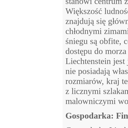
stanowi centrum ż
Większość ludnośc
znajdują się głów
chłodnymi zimami
śniegu są obfite, 
dostępu do morza 
Liechtenstein jest
nie posiadają wła
rozmiarów, kraj t
z licznymi szlakam
malowniczymi wo
Gospodarka: Fin