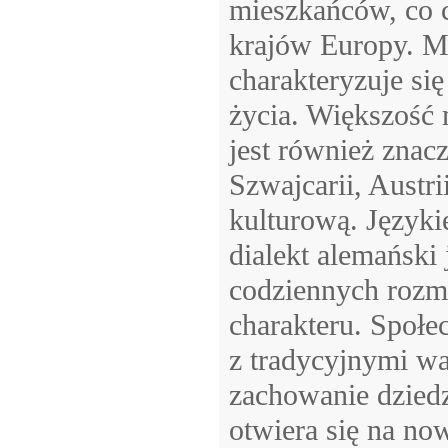
mieszkańców, co 
krajów Europy. Mi
charakteryzuje si
życia. Większość 
jest również znac
Szwajcarii, Austri
kulturową. Języki
dialekt alemański
codziennych rozm
charakteru. Społec
z tradycyjnymi wa
zachowanie dziedz
otwiera się na no