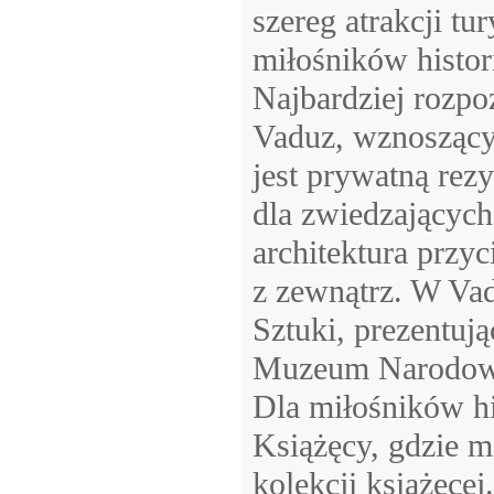
szereg atrakcji t
miłośników histor
Najbardziej rozp
Vaduz, wznoszący
jest prywatną rezy
dla zwiedzających
architektura przyc
z zewnątrz. W Va
Sztuki, prezentują
Muzeum Narodowe, 
Dla miłośników hi
Książęcy, gdzie 
kolekcji książęce