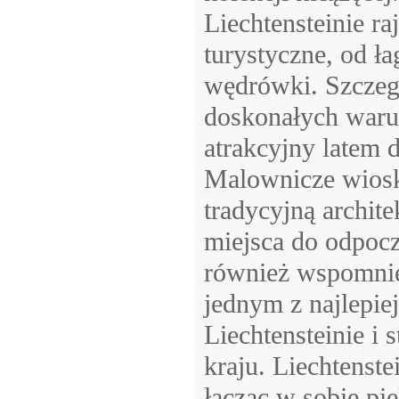
Liechtensteinie ra
turystyczne, od 
wędrówki. Szczegó
doskonałych waru
atrakcyjny latem 
Malownicze wioski
tradycyjną archite
miejsca do odpocz
również wspomnie
jednym z najlepi
Liechtensteinie i
kraju. Liechtenste
łącząc w sobie pię