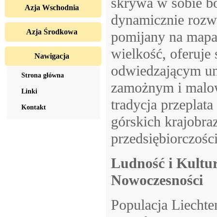
skrywa w sobie bog
Azja Wschodnia
dynamicznie rozwi
Azja Środkowa
pomijany na mapa
wielkość, oferuj
Nawigacja
odwiedzającym un
Strona główna
zamożnym i malow
Linki
tradycja przeplat
Kontakt
górskich krajobra
przedsiębiorczości
Ludność i Kultur
Nowoczesności
Populacja Liechte