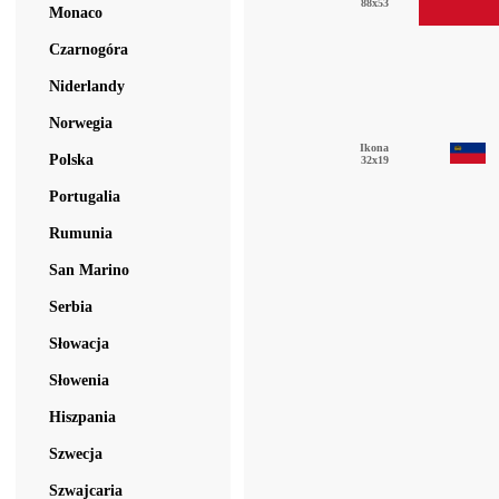
88x53
Monaco
Czarnogóra
Niderlandy
Norwegia
Ikona
Polska
32x19
Portugalia
Rumunia
San Marino
Serbia
Słowacja
Słowenia
Hiszpania
Szwecja
Szwajcaria