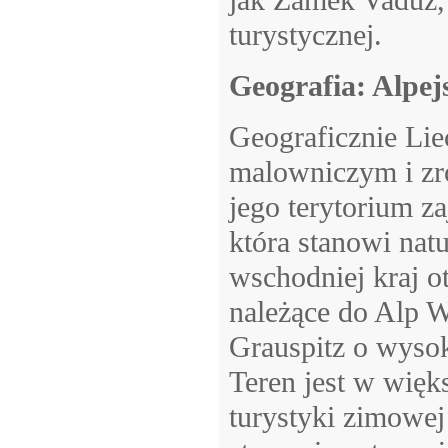
jak Zamek Vaduz,
turystycznej.
Geografia: Alpej
Geograficznie Lie
malowniczym i zr
jego terytorium z
która stanowi natu
wschodniej kraj o
należące do Alp 
Grauspitz o wyso
Teren jest w więk
turystyki zimowej 