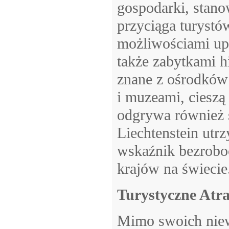
gospodarki, stano
przyciąga turyst
możliwościami upr
także zabytkami h
znane z ośrodków 
i muzeami, cieszą
odgrywa również s
Liechtenstein utr
wskaźnik bezroboc
krajów na świecie
Turystyczne Atr
Mimo swoich niewi