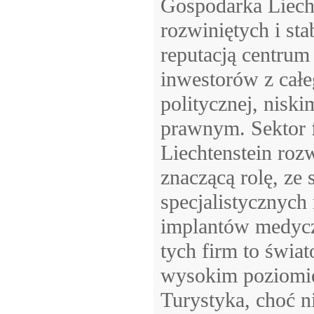
Gospodarka Liechte
rozwiniętych i sta
reputacją centrum
inwestorów z całeg
politycznej, nisk
prawnym. Sektor f
Liechtenstein roz
znaczącą rolę, ze
specjalistycznych
implantów medycz
tych firm to świa
wysokim poziomie 
Turystyka, choć 