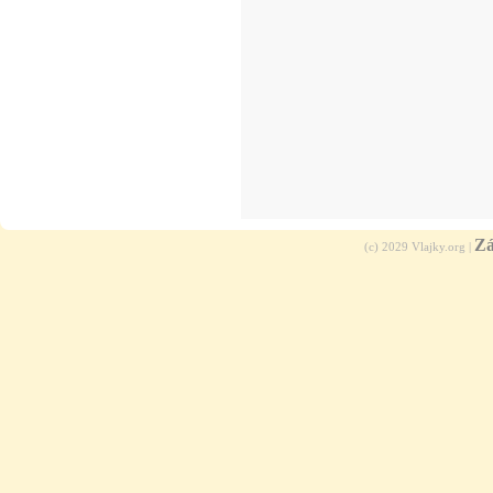
Zá
(c) 2029 Vlajky.org |