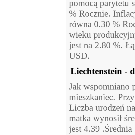
pomocą parytetu s
% Rocznie. Inflac
równa 0.30 % Roc
wieku produkcyjny
jest na 2.80 %. Ł
USD.
Liechtenstein - 
Jak wspomniano p
mieszkaniec. Przy
Liczba urodzeń n
matka wynosił śre
jest 4.39 .Średnia