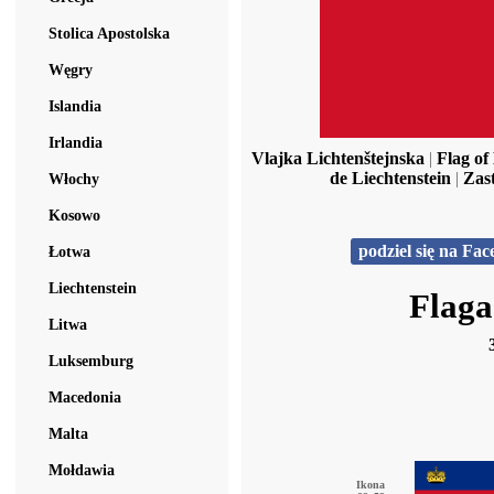
Stolica Apostolska
Węgry
Islandia
Irlandia
Vlajka Lichtenštejnska
|
Flag of
de Liechtenstein
|
Zas
Włochy
Kosowo
podziel się na Fa
Łotwa
Liechtenstein
Flaga
Litwa
Luksemburg
Macedonia
Malta
Mołdawia
Ikona