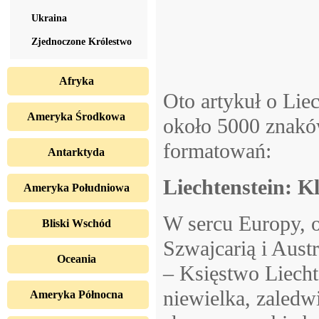
Ukraina
Zjednoczone Królestwo
Afryka
Oto artykuł o Liec
Ameryka Środkowa
około 5000 znakó
formatowań:
Antarktyda
Liechtenstein: K
Ameryka Południowa
W sercu Europy, o
Bliski Wschód
Szwajcarią i Austr
Oceania
– Księstwo Liecht
niewielka, zaledw
Ameryka Północna