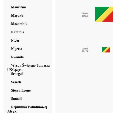
Mauritius
Ikona
Maroko
88x59
Mozambik
Namibia
Niger
Nigeria
Ikona
32x21
Rwanda
Wyspy Świętego Tomasza
i Książęca
Senegal
Seszele
Sierra Leone
Somali
Republika Południowej
Afryki