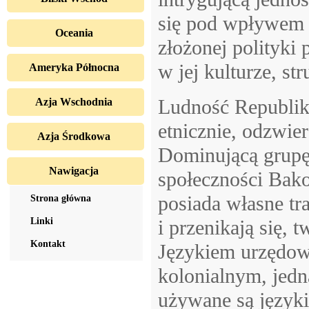
się pod wpływem k
Oceania
złożonej polityki 
w jej kulturze, st
Ameryka Północna
Ludność Republik
Azja Wschodnia
etnicznie, odzwie
Azja Środkowa
Dominującą grupę
Nawigacja
społeczności Bako
posiada własne tra
Strona główna
Linki
i przenikają się, 
Kontakt
Językiem urzędowy
kolonialnym, jed
używane są języki 