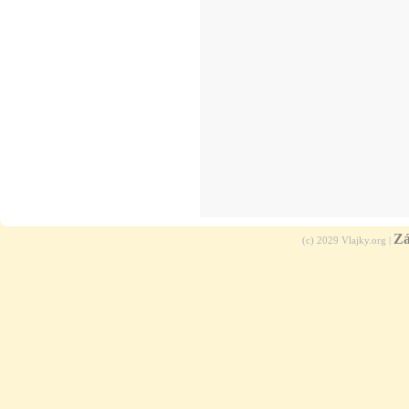
Zá
(c) 2029 Vlajky.org |