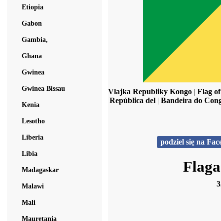
Etiopia
Gabon
Gambia,
Ghana
Gwinea
Gwinea Bissau
Vlajka Republiky Kongo
|
Flag o
República del
|
Bandeira do Cong
Kenia
Lesotho
Liberia
podziel się na Fa
Libia
Flaga
Madagaskar
3
Malawi
Mali
Mauretania