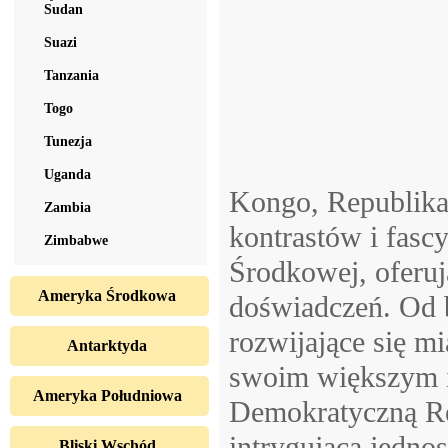
Sudan
Suazi
Tanzania
Togo
Tunezja
Uganda
Kongo, Republika
Zambia
kontrastów i fascy
Zimbabwe
Środkowej, oferu
Ameryka Środkowa
doświadczeń. Od 
rozwijające się m
Antarktyda
swoim większym i
Ameryka Południowa
Demokratyczną Re
intrygującą jednos
Bliski Wschód