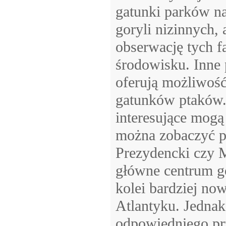
gatunki parków na
goryli nizinnych,
obserwację tych f
środowisku. Inne 
oferują możliwość
gatunków ptaków. 
interesujące mogą 
można zobaczyć po
Prezydencki czy 
główne centrum go
kolei bardziej no
Atlantyku. Jedna
odpowiedniego pr